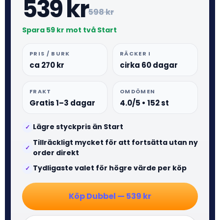
539 kr
598 kr
Spara 59 kr mot två Start
PRIS / BURK
RÄCKER I
ca 270 kr
cirka 60 dagar
FRAKT
OMDÖMEN
Gratis 1–3 dagar
4.0/5 • 152 st
Lägre styckpris än Start
✓
Tillräckligt mycket för att fortsätta utan ny
✓
order direkt
Tydligaste valet för högre värde per köp
✓
Köp Dubbel — 539 kr