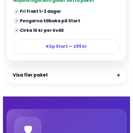
Nöjdhetsgaranti gäller detta paket
Fri frakt 1–3 dagar
✓
Pengarna tillbaka på Start
✓
Cirka 10 kr per kväll
✓
Köp Start — 299 kr
Visa fler paket
🛡️