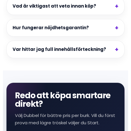
Vad är viktigast att veta innan köp?
Hur fungerar nöjdhetsgarantin?
Var hittar jag full innehållsförteckning?
Redo att köpa smartare
direkt?
Välj Dubbel för bättre pris per burk. Vill du först
prova med lägre tröskel väljer du Start.