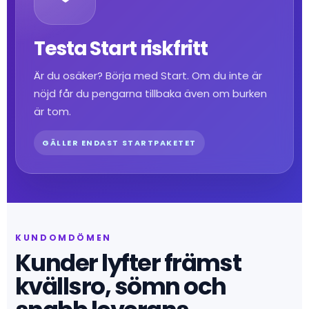
Testa Start riskfritt
Är du osäker? Börja med Start. Om du inte är
nöjd får du pengarna tillbaka även om burken
är tom.
GÄLLER ENDAST STARTPAKETET
KUNDOMDÖMEN
Kunder lyfter främst
kvällsro, sömn och