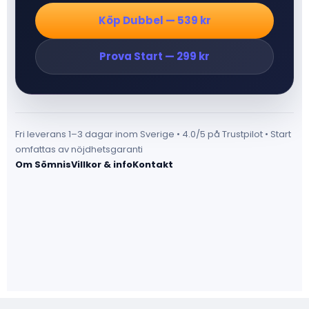
Köp Dubbel — 539 kr
Prova Start — 299 kr
Fri leverans 1–3 dagar inom Sverige • 4.0/5 på Trustpilot • Start
omfattas av nöjdhetsgaranti
Om Sömnis
Villkor & info
Kontakt