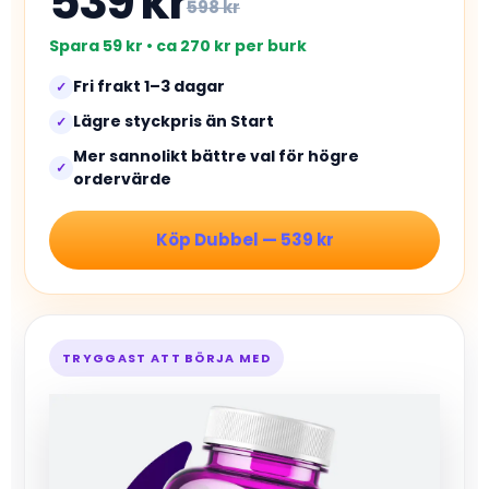
539 kr
598 kr
Spara 59 kr • ca 270 kr per burk
Fri frakt 1–3 dagar
✓
Lägre styckpris än Start
✓
Mer sannolikt bättre val för högre
✓
ordervärde
Köp Dubbel — 539 kr
TRYGGAST ATT BÖRJA MED