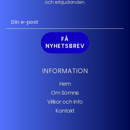
och erbjudanden.
FÅ
NYHETSBREV
INFORMATION
Hem
Om Sömnis
Villkor och Info
Kontakt