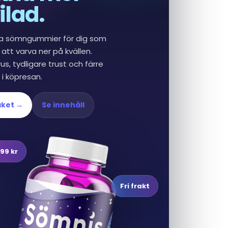
ilad.
a sömngummier för dig som
 att varva ner på kvällen.
us, tydligare trust och färre
t i köpresan.
aket →
Se innehåll
99 kr
Fri frakt