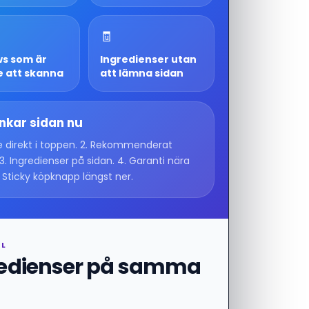
🧾
ws som är
Ingredienser utan
e att skanna
att lämna sidan
nkar sidan nu
de direkt i toppen. 2. Rekommenderat
3. Ingredienser på sidan. 4. Garanti nära
. Sticky köpknapp längst ner.
LL
redienser på samma