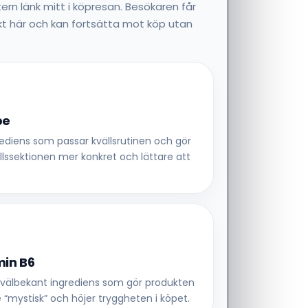
ern länk mitt i köpresan. Besökaren får
ekt här och kan fortsätta mot köp utan
be
rediens som passar kvällsrutinen och gör
llssektionen mer konkret och lättare att
min B6
, välbekant ingrediens som gör produkten
 “mystisk” och höjer tryggheten i köpet.