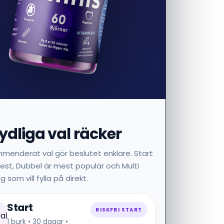
tydliga val räcker
mmenderat val gör beslutet enklare. Start
i test, Dubbel är mest populär och Multi
g som vill fylla på direkt.
Start
RISKFRI START
1 burk • 30 dagar •