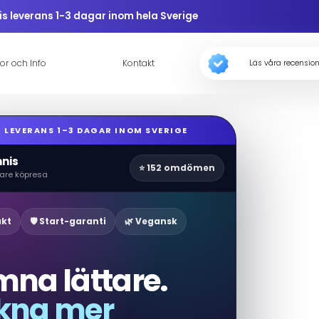
is leverans 1-3 dagar inom hela Sverige
kor och Info
Kontakt
Läs våra recensio
I LEVERANS 1–3 DAGAR INOM SVERIGE
nis
⭐ 152 omdömen
gare köpresa
akt
🛡️ Start-garanti
🌿 Vegansk
O
na lättare.
kna mer