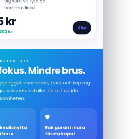
dig som vill fylla på
hemma direkt
5 kr
Köp
202 kr
DETTA LYFT
fokus. Mindre brus.
upplägget visar värde, trust och köpväg
a sekunder i stället för att sprida
samheten.
🛡️
 kvällsnytta
Rak garanti nära
 i hero
första köpet