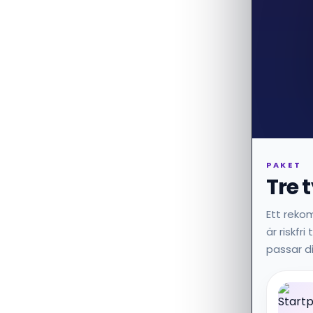
PAKET
Tre 
Ett reko
är riskfr
passar di