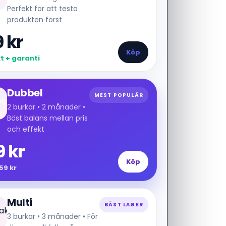
Perfekt för att testa
produkten först
 kr
Köp
kt + garanti
Dubbel
MEST POPULÄR
2 burkar • 2 månader •
Bäst balans mellan pris
och effekt
 kr
Köp
59 kr
Multi
BÄST LAGER
3 burkar • 3 månader • För