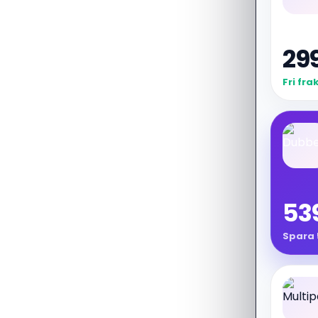
299
Fri fra
539
Spara 