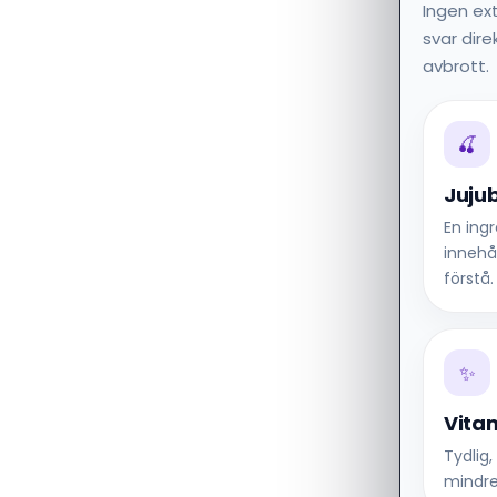
Ingen ext
svar dir
avbrott.
🍒
Juju
En ing
innehå
förstå.
✨
Vita
Tydlig
mindre