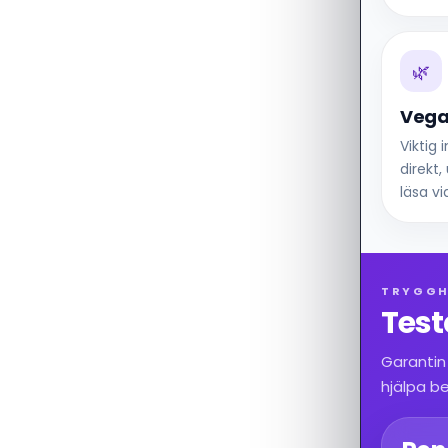
🌿
Vega
Viktig
direkt
läsa vi
TRYGGH
Testa
Garantin
hjälpa b