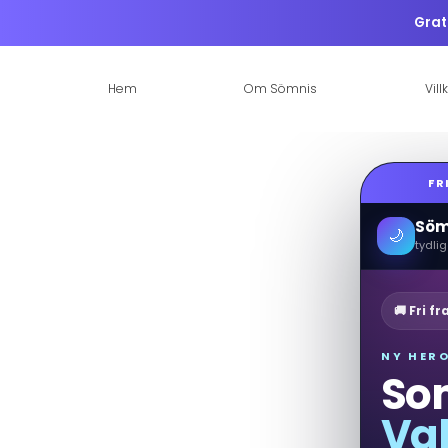
Grat
Hem
Om Sömnis
Vill
FR
Söm
🌙
tydli
🚚 Fri fr
NY HER
Som
Va