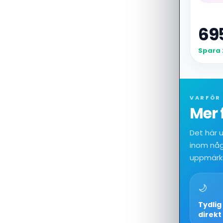
69
Spara 
VARFÖR 
Mer 
Det här 
inom någr
uppmärk
🌙
Tydlig
direkt