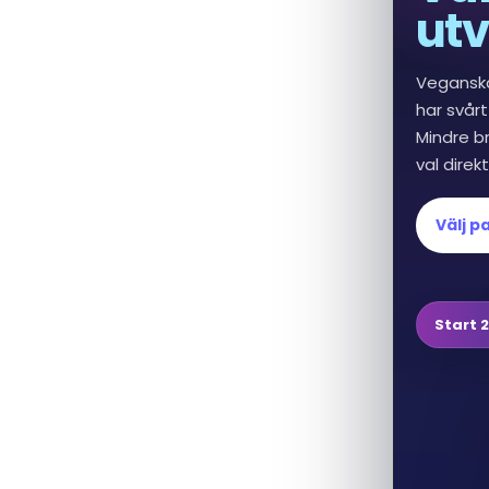
utv
Vegansk
har svårt
Mindre br
val direk
Välj p
Start 2