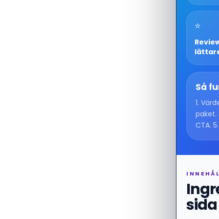
⭐
Revie
lättar
Så fu
1. Vär
paket. 
CTA. 5
INNEHÅ
Ing
sida