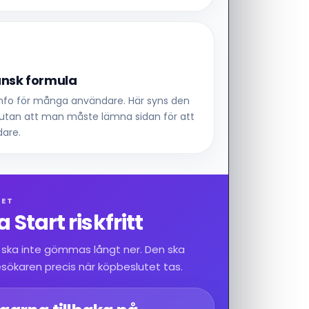
nsk formula
 info för många användare. Här syns den
, utan att man måste lämna sidan för att
dare.
ET
 Start riskfritt
 ska inte gömmas långt ner. Den ska
esökaren precis när köpbeslutet tas.