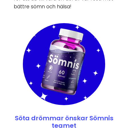
bättre sömn och hälsa!
Söta drömmar önskar Sömnis
teamet